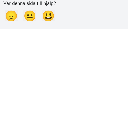
Var denna sida till hjälp?
😞
😐
😃