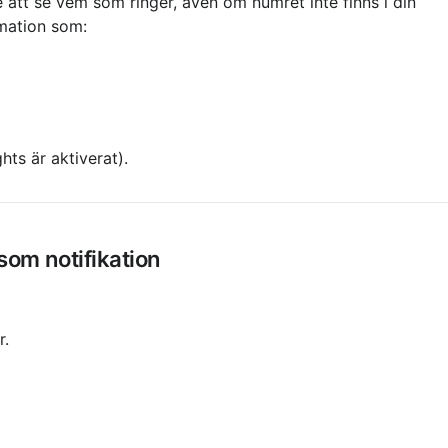
att se vem som ringer, även om numret inte finns i din 
rmation som:
ts är aktiverat).
om notifikation
r.