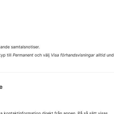
mande samtalsnotiser.
p till 
Permanent
 och välj 
Visa förhandsvisningar alltid
 und
e
 kontaktinformation direkt från appen. På så sätt visas 