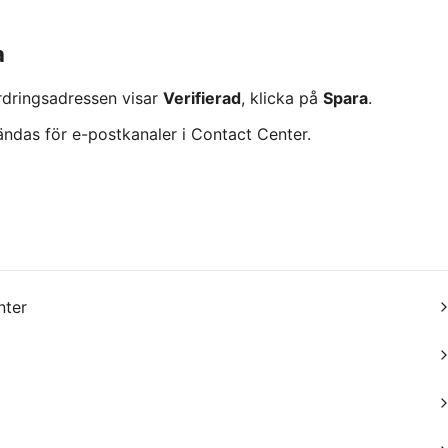
a
ringsadressen visar 
Verifierad
, klicka på 
Spara
.
ändas för e-postkanaler i Contact Center.
nter