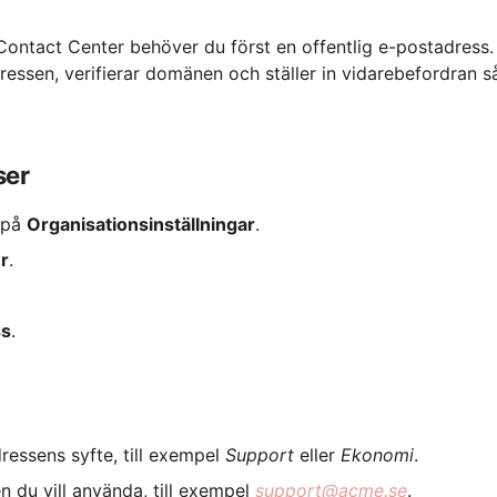
Contact Center behöver du först en offentlig e-postadress.
essen, verifierar domänen och ställer in vidarebefordran s
ser
på 
Organisationsinställningar
.
r
.
ss
.
essens syfte, till exempel 
Support
 eller 
Ekonomi
.
n du vill använda, till exempel 
support@acme.se
.