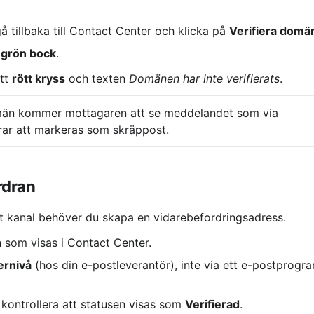
å tillbaka till Contact Center och klicka på 
Verifiera domä
 
grön bock
.
tt 
rött kryss
 och texten 
Domänen har inte verifierats
.
omän kommer mottagaren att se meddelandet som via 
erar att markeras som skräppost.
ordran
t kanal behöver du skapa en vidarebefordringsadress.
 som visas i Contact Center.
ernivå
 (hos din e-postleverantör), inte via ett e-postprogr
 kontrollera att statusen visas som 
Verifierad
.