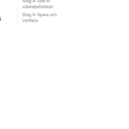
Steg 4: Ställ in
vidarebefordran
 
Steg 5: Spara och
å 
verifiera