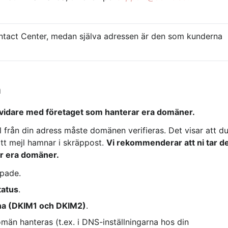
ntact Center, medan själva adressen är den som kunderna 
n
 vidare med företaget som hanterar era domäner.
 från din adress måste domänen verifieras. Det visar att du
t mejl hamnar i skräppost. 
Vi rekommenderar att ni tar de
r era domäner.
apade.
tatus
.
na (DKIM1 och DKIM2)
.
omän hanteras (t.ex. i DNS-inställningarna hos din 