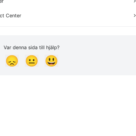
er
ct Center
Var denna sida till hjälp?
😞
😐
😃