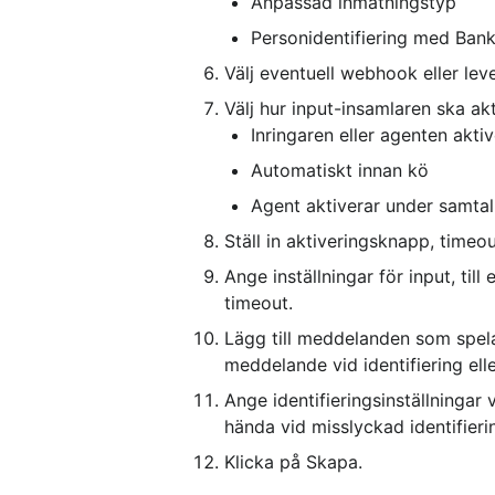
Anpassad inmatningstyp
Personidentifiering med Ban
Välj eventuell webhook eller lev
Välj hur input-insamlaren ska akt
Inringaren eller agenten aktiv
Automatiskt innan kö
Agent aktiverar under samtal
Ställ in aktiveringsknapp, time
Ange inställningar för input, ti
timeout.
Lägg till meddelanden som spelas
meddelande vid identifiering el
Ange identifieringsinställningar
hända vid misslyckad identifieri
Klicka på Skapa.