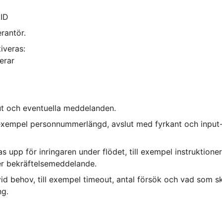
kID
erantör.
iveras:
erar
out och eventuella meddelanden.
ll exempel personnummerlängd, avslut med fyrkant och input
 upp för inringaren under flödet, till exempel instruktioner
ler bekräftelsemeddelande.
 vid behov, till exempel timeout, antal försök och vad som s
ng.